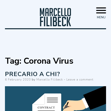
Skip
Marcello Filibeck
to
MENU
content
Tag:
Corona Virus
PRECARIO A CHI?
Posted
6 February 2020
by
Marcello Filibeck
Leave a comment
on