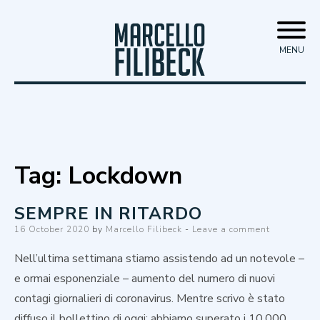
Skip
Marcello Filibeck
to
MENU
content
Tag:
Lockdown
SEMPRE IN RITARDO
Posted
16 October 2020
by
Marcello Filibeck
Leave a comment
on
Nell’ultima settimana stiamo assistendo ad un notevole –
e ormai esponenziale – aumento del numero di nuovi
contagi giornalieri di coronavirus. Mentre scrivo è stato
diffuso il bollettino di oggi: abbiamo superato i 10.000