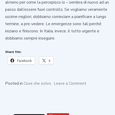
almeno per come la percepisco io – sembra di nuovo ad un
passo dall’essere fuori controllo. Se vogliamo veramente
uscirne migliori, dobbiamo cominciare a pianificare a lungo
termine, a pre-vedere. Le emergenze sono tali perché
iniziano e finiscono. In Italia, invece, è tutto urgente e
dobbiamo sempre inseguire.
Share this:
Facebook
X
on
Posted in
Cose che scrivo
Leave a Comment
Sempre
in
ritardo