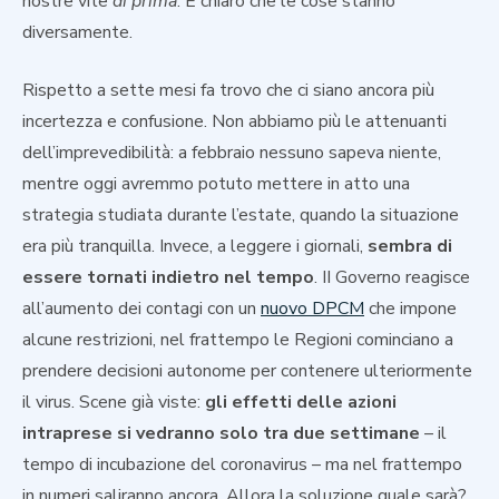
nostre vite
di prima
. È chiaro che le cose stanno
diversamente.
Rispetto a sette mesi fa trovo che ci siano ancora più
incertezza e confusione. Non abbiamo più le attenuanti
dell’imprevedibilità: a febbraio nessuno sapeva niente,
mentre oggi avremmo potuto mettere in atto una
strategia studiata durante l’estate, quando la situazione
era più tranquilla. Invece, a leggere i giornali,
sembra di
essere tornati indietro nel tempo
. II Governo reagisce
all’aumento dei contagi con un
nuovo DPCM
che impone
alcune restrizioni, nel frattempo le Regioni cominciano a
prendere decisioni autonome per contenere ulteriormente
il virus. Scene già viste:
gli effetti delle azioni
intraprese si vedranno solo tra due settimane
– il
tempo di incubazione del coronavirus – ma nel frattempo
in numeri saliranno ancora. Allora la soluzione quale sarà?