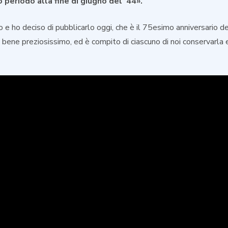
o periodo alla fine di giugno del ’44».
 e ho deciso di pubblicarlo oggi, che è il 75esimo anniversario de
n bene preziosissimo, ed è compito di ciascuno di noi conservarla 