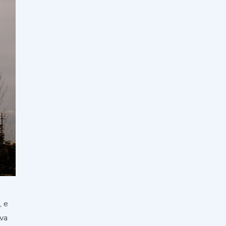
, e
ava