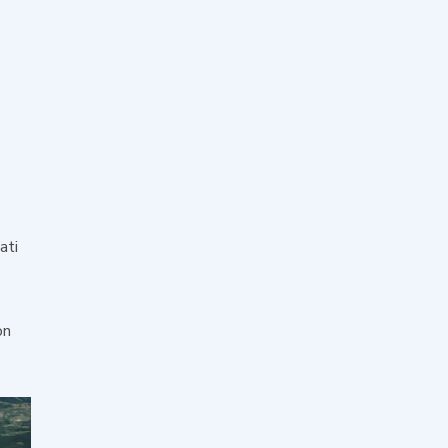
ati
on