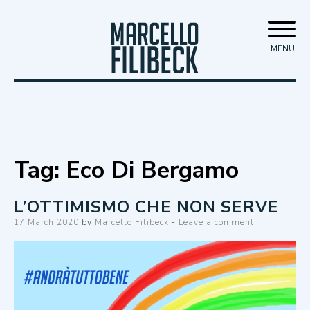
Skip
Marcello Filibeck
to
MENU
content
Tag:
Eco Di Bergamo
L’OTTIMISMO CHE NON SERVE
Posted
17 March 2020
by
Marcello Filibeck
Leave a comment
on