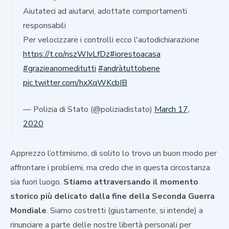
Aiutateci ad aiutarvi, adottate comportamenti
responsabili
Per velocizzare i controlli ecco l'autodichiarazione
https://t.co/nszWIvLfDz
#iorestoacasa
#grazieanomeditutti
#andràtuttobene
pic.twitter.com/hxXqWKcbIB
— Polizia di Stato (@poliziadistato)
March 17,
2020
Apprezzo l’ottimismo, di solito lo trovo un buon modo per
affrontare i problemi, ma credo che in questa circostanza
sia fuori luogo.
Stiamo attraversando il momento
storico più delicato dalla fine della Seconda Guerra
Mondiale
. Siamo costretti (giustamente, si intende) a
rinunciare a parte delle nostre libertà personali per