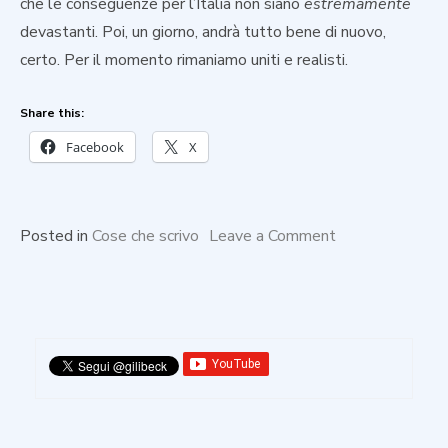
che le conseguenze per l’Italia non siano
estremamente
devastanti. Poi, un giorno, andrà tutto bene di nuovo,
certo. Per il momento rimaniamo uniti e realisti.
Share this:
Facebook
X
on
Posted in
Cose che scrivo
Leave a Comment
L’ottimismo
che
non
serve