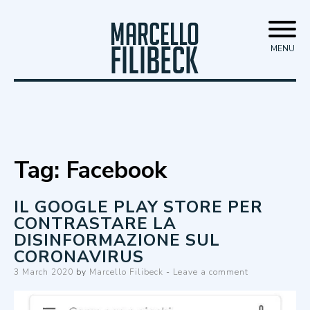
Skip
Marcello Filibeck
to
MENU
content
Tag:
Facebook
IL GOOGLE PLAY STORE PER
CONTRASTARE LA
DISINFORMAZIONE SUL
CORONAVIRUS
Posted
3 March 2020
by
Marcello Filibeck
Leave a comment
on