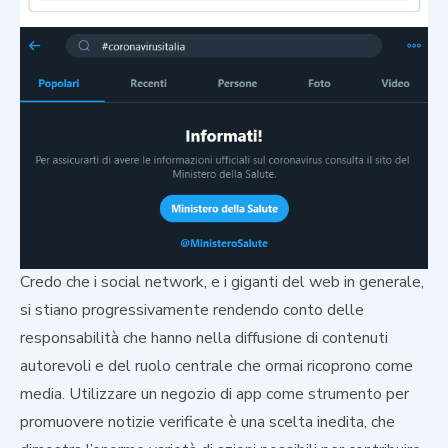
Credo che i social network, e i giganti del web in generale,
si stiano progressivamente rendendo conto delle
responsabilità che hanno nella diffusione di contenuti
autorevoli e del ruolo centrale che ormai ricoprono come
media. Utilizzare un negozio di app come strumento per
promuovere notizie verificate è una scelta inedita, che