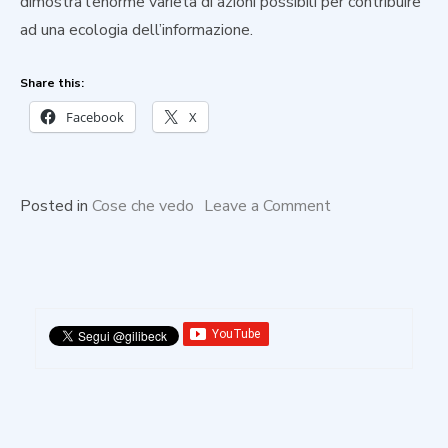
dimostra l’enorme varietà di azioni possibili per contribuire
ad una ecologia dell’informazione.
Share this:
Facebook
X
on
Posted in
Cose che vedo
Leave a Comment
Il
Google
Play
Store
per
contrastare
la
disinformazione