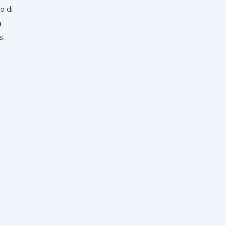
o di
a
s.