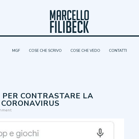
Skip
ck
to
content
MGF
COSE CHE SCRIVO
COSE CHE VEDO
CONTATTI
E PER CONTRASTARE LA
L CORONAVIRUS
omment