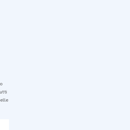
lo
utti
uelle