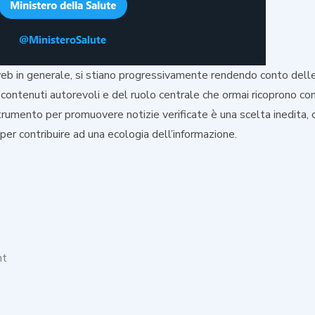
 web in generale, si stiano progressivamente rendendo conto dell
i contenuti autorevoli e del ruolo centrale che ormai ricoprono c
rumento per promuovere notizie verificate è una scelta inedita, 
 per contribuire ad una ecologia dell’informazione.
on
nt
Il
Google