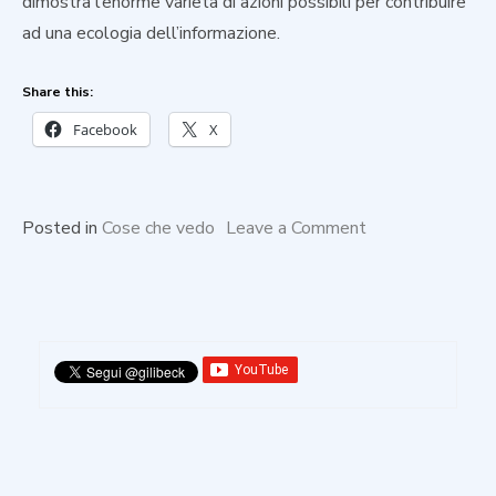
dimostra l’enorme varietà di azioni possibili per contribuire
ad una ecologia dell’informazione.
Share this:
Facebook
X
on
Posted in
Cose che vedo
Leave a Comment
Il
Google
Play
Store
per
contrastare
la
disinformazione