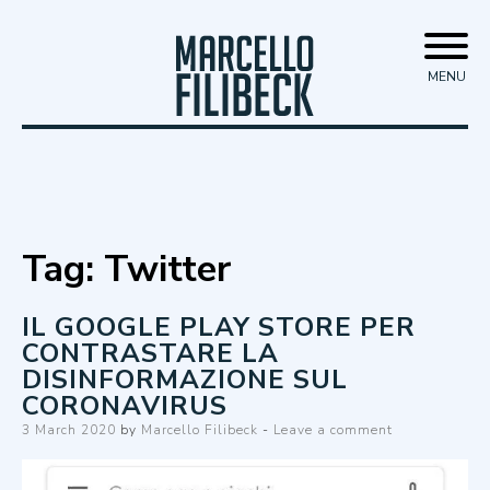
Skip
Marcello Filibeck
to
MENU
content
Tag:
Twitter
IL GOOGLE PLAY STORE PER
CONTRASTARE LA
DISINFORMAZIONE SUL
CORONAVIRUS
Posted
3 March 2020
by
Marcello Filibeck
Leave a comment
on