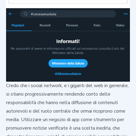
Credo che i social network, e i giganti del web in generale,
si stiano progressivamente rendendo conto delle
responsabilità che hanno nella diffusione di contenuti
autorevoli e del ruolo centrale che ormai ricoprono come
media. Utilizzare un negozio di app come strumento per
promuovere notizie verificate è una scelta inedita, che